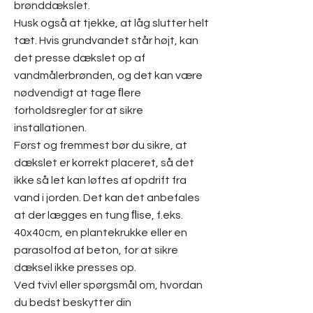
brønddækslet.
Husk også at tjekke, at låg slutter helt
tæt. Hvis grundvandet står højt, kan
det presse dækslet op af
vandmålerbrønden, og det kan være
nødvendigt at tage ﬂere
forholdsregler for at sikre
installationen.
Først og fremmest bør du sikre, at
dækslet er korrekt placeret, så det
ikke så let kan løftes af opdrift fra
vand i jorden. Det kan det anbefales
at der lægges en tung ﬂise, f.eks.
40x40cm, en plantekrukke eller en
parasolfod af beton, for at sikre
dæksel ikke presses op.
Ved tvivl eller spørgsmål om, hvordan
du bedst beskytter din