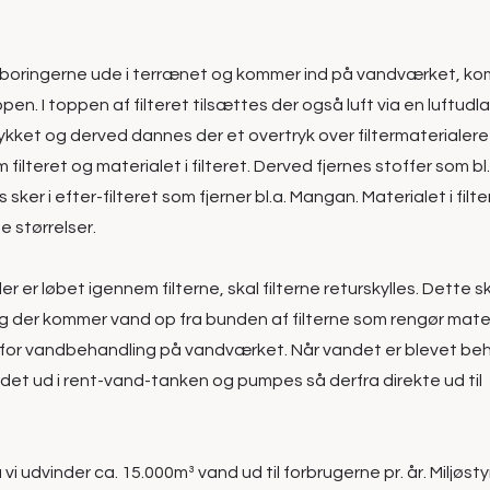
a boringerne ude i terrænet og kommer ind på vandværket, k
ppen. I toppen af filteret tilsættes der også luft via en luftudl
kket og derved dannes der et overtryk over filtermaterialeret 
lteret og materialet i filteret. Derved fjernes stoffer som bl.
ker i efter-filteret som fjerner bl.a. Mangan. Materialet i filt
e størrelser.
der er løbet igennem filterne, skal filterne returskylles. Dette s
og der kommer vand op fra bunden af filterne som rengør mater
er for vandbehandling på vandværket. Når vandet er blevet beh
 det ud i rent-vand-tanken og pumpes så derfra direkte ud til
vi udvinder ca. 15.000m³ vand ud til forbrugerne pr. år. Miljøst