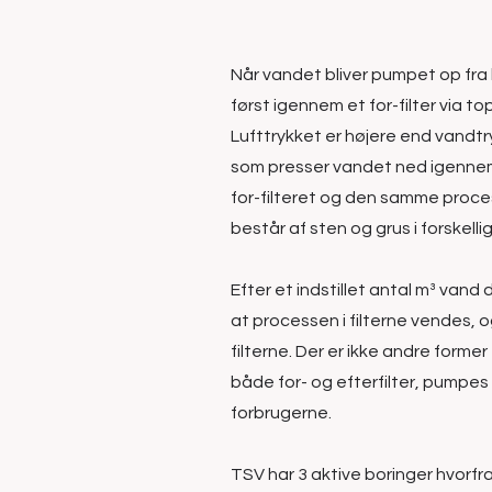
Når vandet bliver pumpet op fr
først igennem et for-filter via to
Lufttrykket er højere end vandtry
som presser vandet ned igennem fi
for-filteret og den samme proces s
består af sten og grus i forskellig
Efter et indstillet antal m³ vand 
at processen i filterne vendes, 
filterne. Der er ikke andre form
både for- og efterfilter, pumpes
forbrugerne.
TSV har 3 aktive boringer hvorfra 