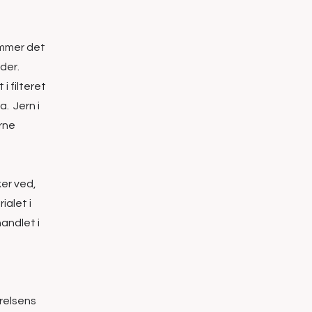
ommer det
ader.
i filteret
a. Jern i
erne
ker ved,
ialet i
andlet i
yrelsens