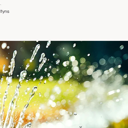
.
dfyns