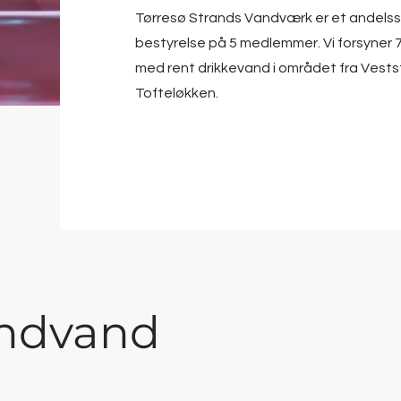
Tørresø Strands Vandværk er et andels
bestyrelse på 5 medlemmer. Vi forsyner 
med rent drikkevand i området fra Vests
Tofteløkken.
undvand