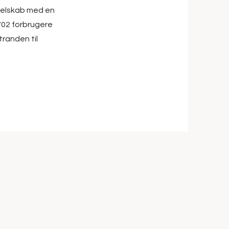
selskab med en
702 forbrugere
tranden til